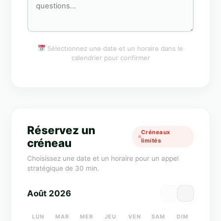
Sélectionnez une date et un horaire dans le
calendrier pour confirmer
Réservez un
Créneaux
créneau
limités
Choisissez une date et un horaire pour un appel
stratégique de 30 min.
Août 2026
LUN
MAR
MER
JEU
VEN
SAM
DIM